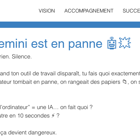
VISION
ACCOMPAGNEMENT
SUCCE
emini est en panne 🤖💥
ien. Silence.
and ton outil de travail disparaît, tu fais quoi exactemen
ateur tombait en panne, on rangeait des papiers 📁, on s
l’ordinateur” = une IA… on fait quoi ?
tre en 10 secondes ⚡️ ?
e ça devient dangereux.