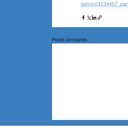
gemini/3134457_pann
Posts similaires