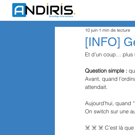
10 juin
1 min de lecture
[INFO] G
Et d’un coup… plus r
Question simple :
 qu
Avant, quand l’ordin
attendait.
Aujourd’hui, quand “
On switch sur une au
☠️ ☠️ ☠️ C’est là qu