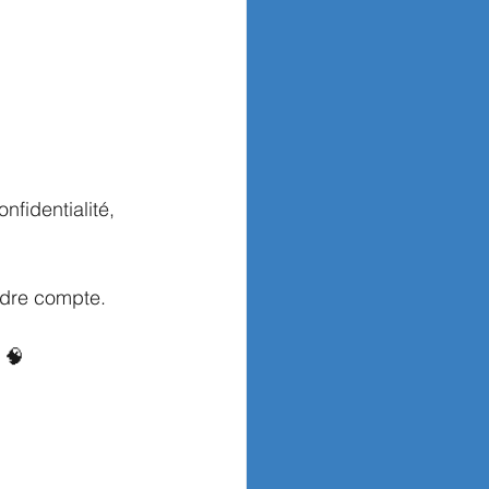
fidentialité, 
ndre compte.
 🧠