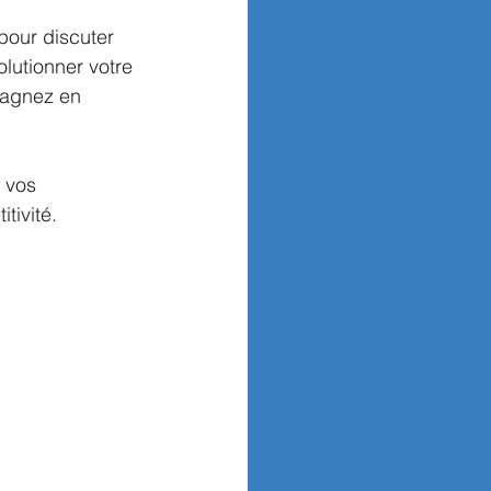
 pour discuter 
olutionner votre 
gagnez en 
 vos 
tivité.