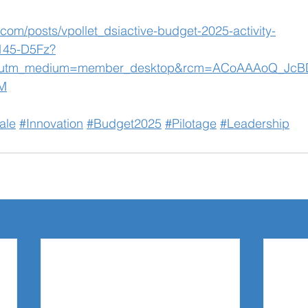
.com/posts/vpollet_dsiactive-budget-2025-activity-
145-D5Fz?
&utm_medium=member_desktop&rcm=ACoAAAoQ_JcB
M
ale
#Innovation
#Budget2025
#Pilotage
#Leadership