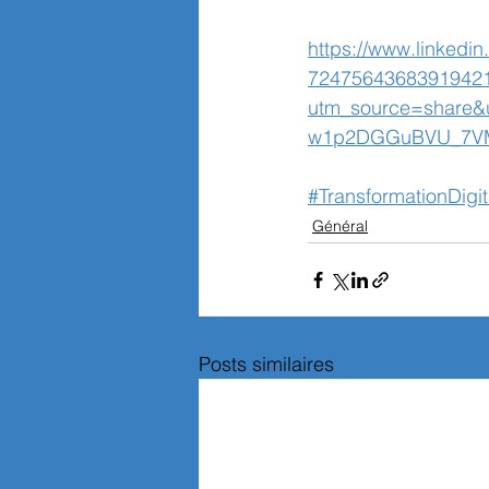
https://www.linkedin
7247564368391942
utm_source=share
w1p2DGGuBVU_7V
#TransformationDigit
Général
Posts similaires