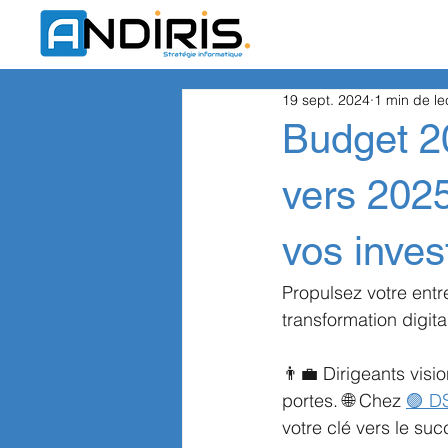
19 sept. 2024
1 min de le
Budget 20
vers 2025
vos inve
Propulsez votre entr
transformation digita
👨‍💼 Dirigeants visi
portes. 🌐 Chez
🟣 D
votre clé vers le suc