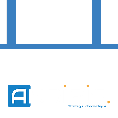
VISION
ACCOMPAGNEMENT
SUCCESS S
🎄 Coup de cœur de Noël
Conf
pour la Publicité ! Pas d’IA,
Cyber
que du talent !