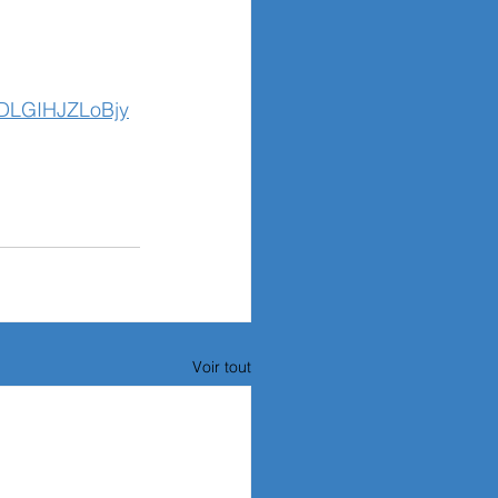
DLGIHJZLoBjy
Voir tout