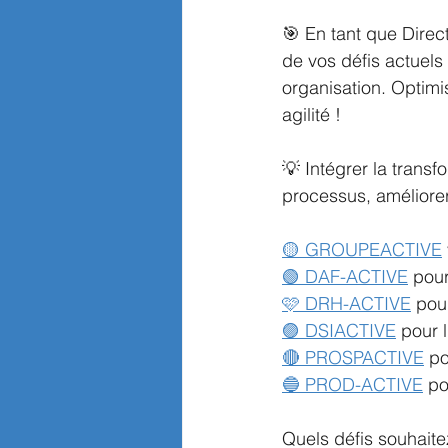
🎯 En tant que Direct
de vos défis actuels 
organisation. Optimi
agilité !
💡 Intégrer la transf
processus, améliorer 
🟡 GROUPEACTIVE
🟢 DAF-ACTIVE
pour
🩷 DRH-ACTIVE
pou
🟣 DSIACTIVE
pour l
🔴 PROSPACTIVE
po
🔵 PROD-ACTIVE
po
Quels défis souhait